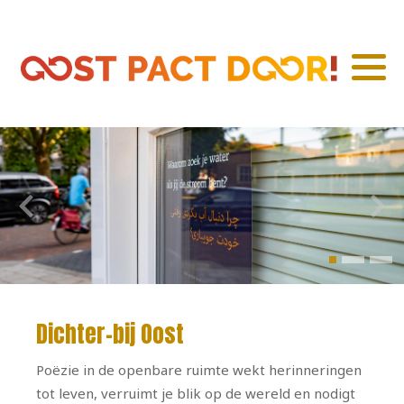
Oost verbindt
Oost informeert
Groen Oost
Schoon Oost
Oost onderneemt
Fit Oost
Dichter-bij Oost
Opgroeien in Oost
Poëzie in de openbare ruimte wekt herinneringen
Oost onderzoekt
tot leven, verruimt je blik op de wereld en nodigt