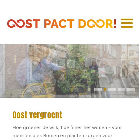
Oost verbindt
Oost informeert
Groen Oost
Schoon Oost
Oost onderneemt
Fit Oost
Oost vergroent
Opgroeien in Oost
Hoe groener de wijk, hoe fijner het wonen – voor
Oost onderzoekt
mens én dier. Bomen en planten zorgen voor